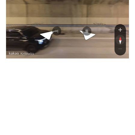
평택제천고속도로
평택제천고속도로
서
동
, KnWorks