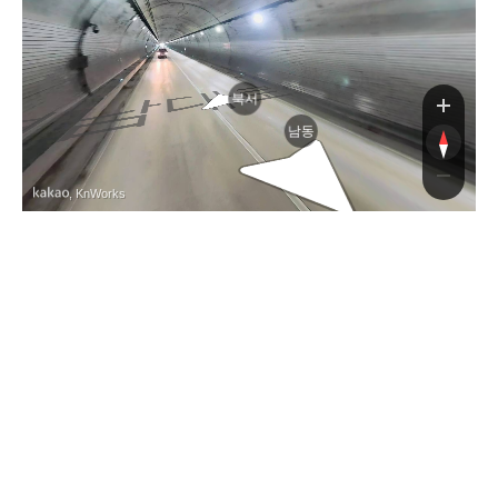
남대로
북서
남동
, KnWorks