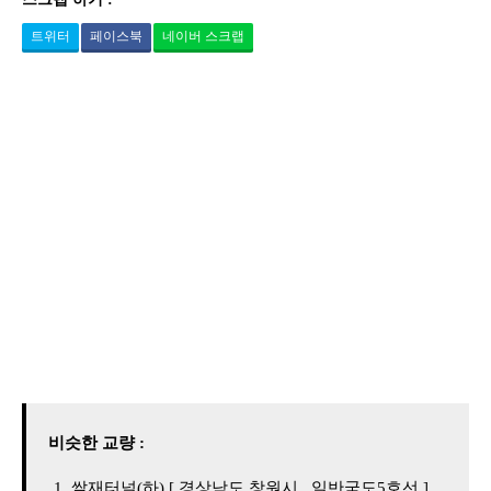
트위터
페이스북
네이버 스크랩
비슷한 교량 :
쌀재터널(하) [ 경상남도 창원시 , 일반국도5호선 ]