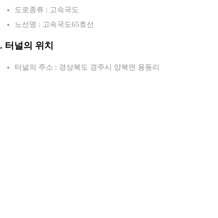
도로종류 : 고속국도
노선명 : 고속국도65호선
2. 터널의 위치
터널의 주소 : 경상북도 경주시 양북면 용동리