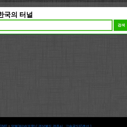
한국의 터널
검색
OME
>
양북3터널(포항) [ 경상북도 경주시 , 고속국도65호선 ]