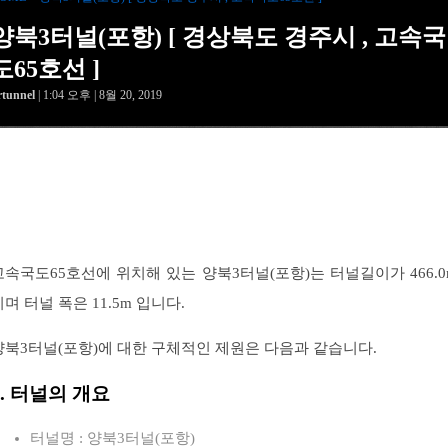
양북3터널(포항) [ 경상북도 경주시 , 고속국
도65호선 ]
rtunnel
| 1:04 오후 | 8월 20, 2019
고속국도65호선에 위치해 있는 양북3터널(포항)는 터널길이가 466.0
이며 터널 폭은 11.5m 입니다.
양북3터널(포항)에 대한 구체적인 제원은 다음과 같습니다.
1. 터널의 개요
터널명 : 양북3터널(포항)