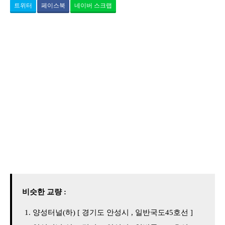
트위터
페이스북
네이버 스크랩
비슷한 교량 :
양성터널(하) [ 경기도 안성시 , 일반국도45호선 ]