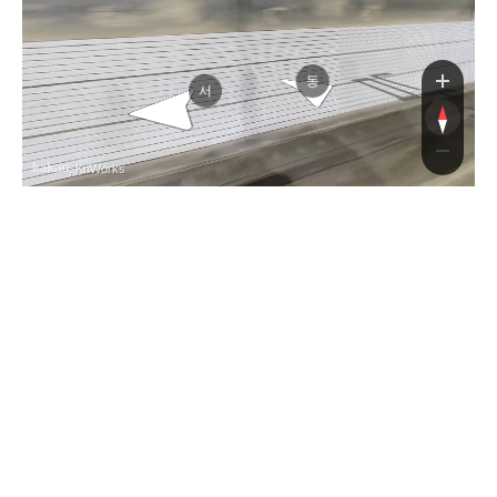
북대로
동
서
, KnWorks