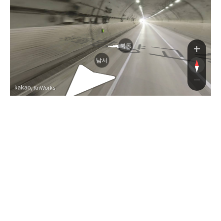
북동
남서
, KnWorks