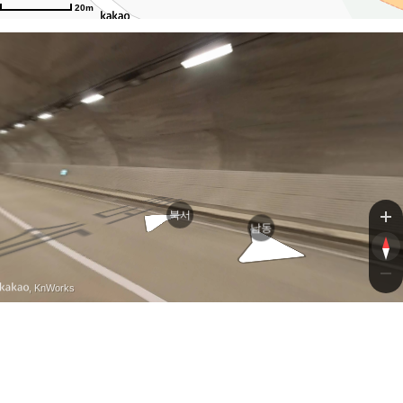
20m
남해
남해
북서
남동
, KnWorks