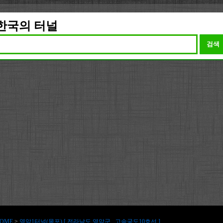
한국의 터널
검색
OME
>
영암1터널(목포) [ 전라남도 영암군 , 고속국도10호선 ]