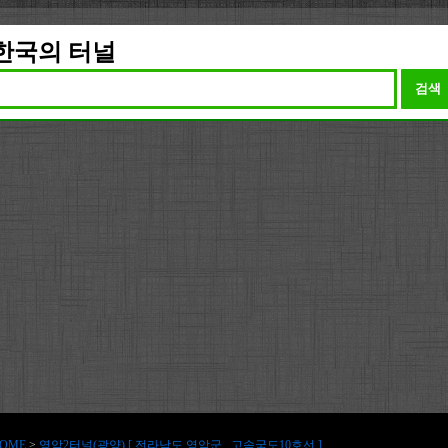
한국의 터널
검색
OME
>
영암2터널(광양) [ 전라남도 영암군 , 고속국도10호선 ]