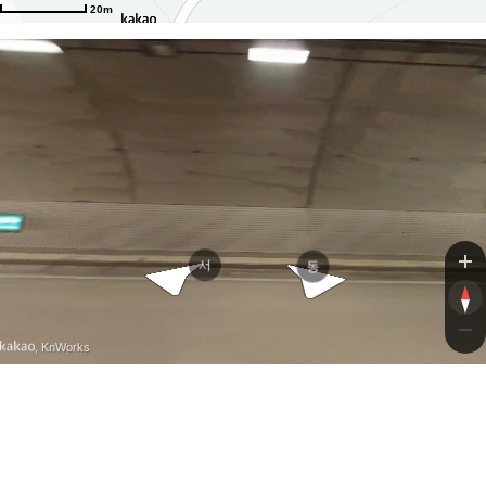
20m
서
동
, KnWorks