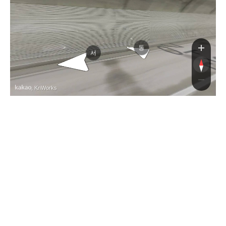
남로
동
서
, KnWorks