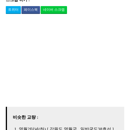
트위터
페이스북
네이버 스크랩
비슷한 교량 :
영월2터널(하) [ 강원도 영월군 , 일반국도38호선 ]