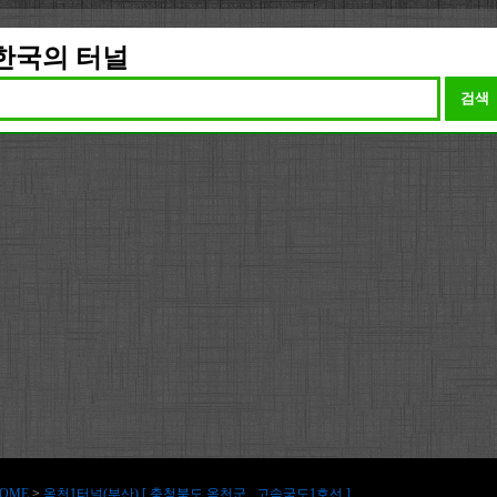
한국의 터널
검색
OME
>
옥천1터널(부산) [ 충청북도 옥천군 , 고속국도1호선 ]