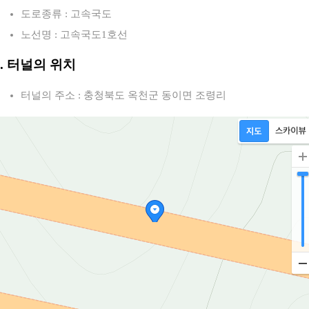
도로종류 : 고속국도
노선명 : 고속국도1호선
2. 터널의 위치
터널의 주소 : 충청북도 옥천군 동이면 조령리