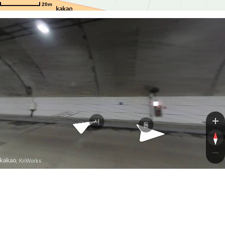
20m
경부고속도
경부고속도
서
동
, KnWorks