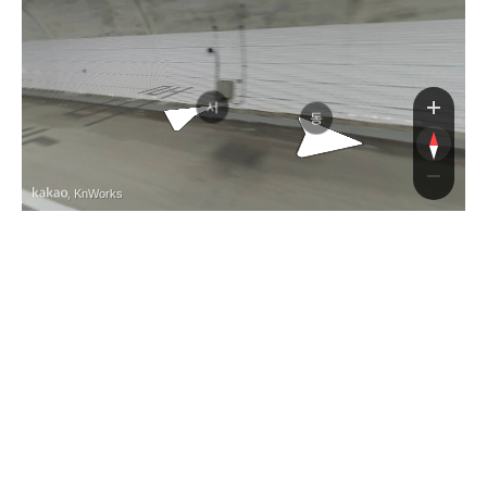
경부고속
경부고속
서
동
, KnWorks