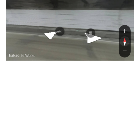
서
동
, KnWorks