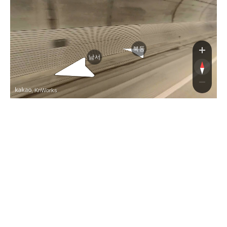
북동
남서
, KnWorks