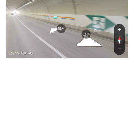
북서
남동
, KnWorks