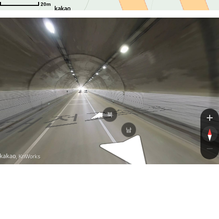
도로
20m
도로
북
남
, KnWorks