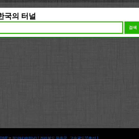
한국의 터널
검색
OME
>
적상터널(하남) [ 전라북도 무주군 , 고속국도35호선 ]