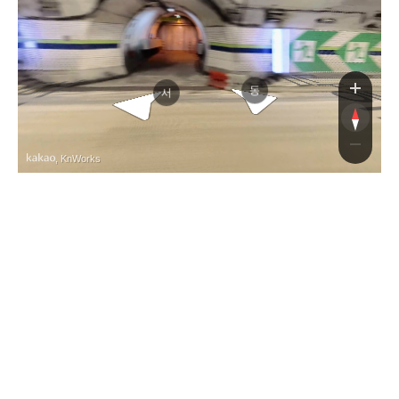
남해고속도로
남해고속도로
동
서
, KnWorks