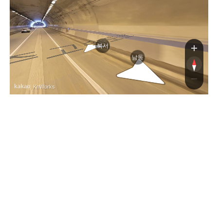
북서
남동
, KnWorks