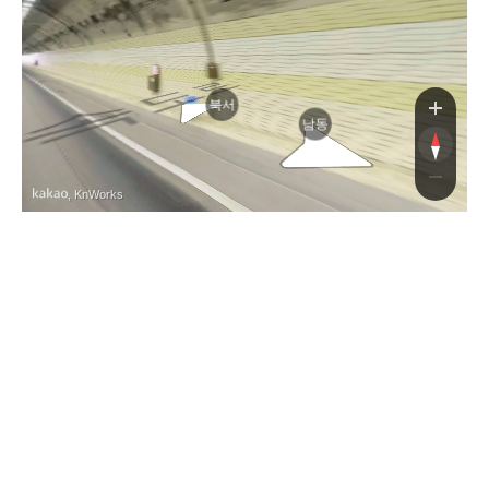
중
북서
남동
, KnWorks