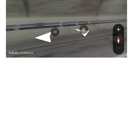
광주원주고속도로
광주원주고속도로
동
서
, KnWorks