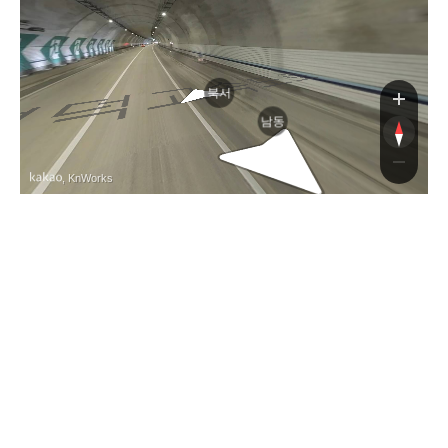
진
북서
남동
, KnWorks