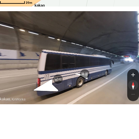
20m
북동
남서
, KnWorks