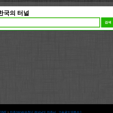
한국의 터널
검색
OME
>
진주1터널(순천) [ 경상남도 진주시 , 고속국도10호선 ]