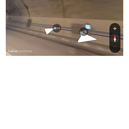
평택제천고속
북서
남동
, KnWorks