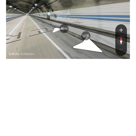
북서
남동
, KnWorks