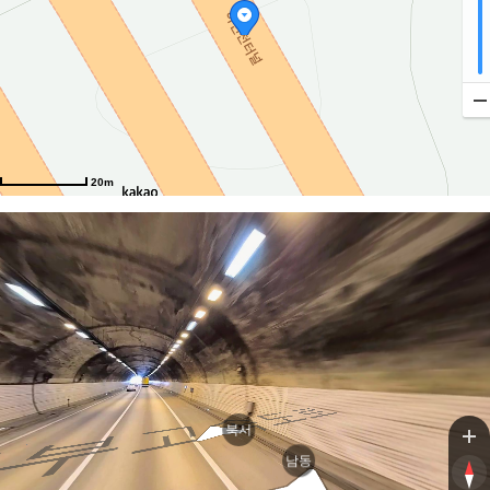
2
20m
북서
남동