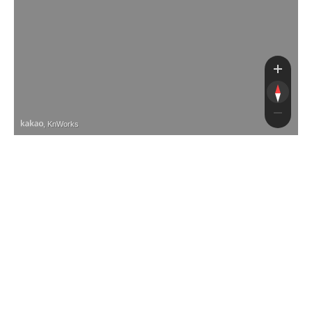
운중천자전거
북
남
, KnWorks