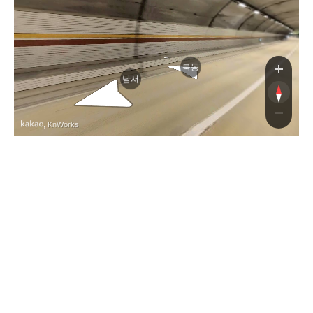
북동
남서
, KnWorks