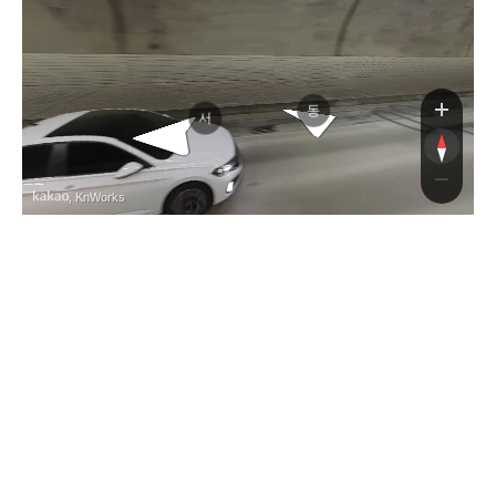
서울양양고속도로
서울양양고속도로
동
서
, KnWorks